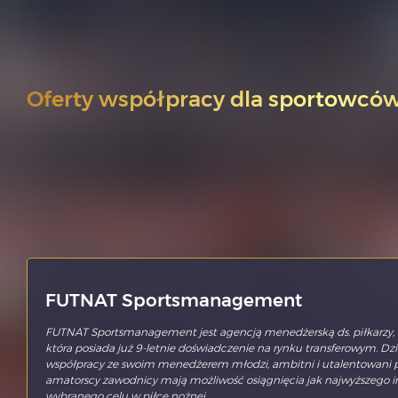
Oferty współpracy dla sportowcó
FUTNAT Sportsmanagement
FUTNAT Sportsmanagement jest agencją menedżerską ds. piłkarzy, 
która posiada już 9-letnie doświadczenie na rynku transferowym. Dzię
współpracy ze swoim menedżerem młodzi, ambitni i utalentowani pr
amatorscy zawodnicy mają możliwość osiągnięcia jak najwyższego 
wybranego celu w piłce nożnej.