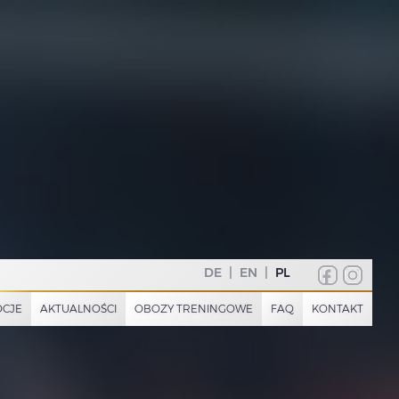
DE
|
EN
|
PL
CJE
AKTUALNOŚCI
OBOZY TRENINGOWE
FAQ
KONTAKT