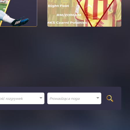
023
więcej >
19.06.2022
więcej >
ść rozgrywek
Prowadząca noga