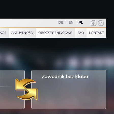
DE
|
EN
|
PL
CJE
AKTUALNOŚCI
OBOZY TRENINGOWE
FAQ
KONTAKT
Zawodnik bez klubu