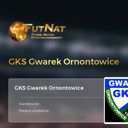
GKS Gwarek Ornontowice
GKS Gwarek Ornontowice
Narodowość:
Miejsce urodzenia: