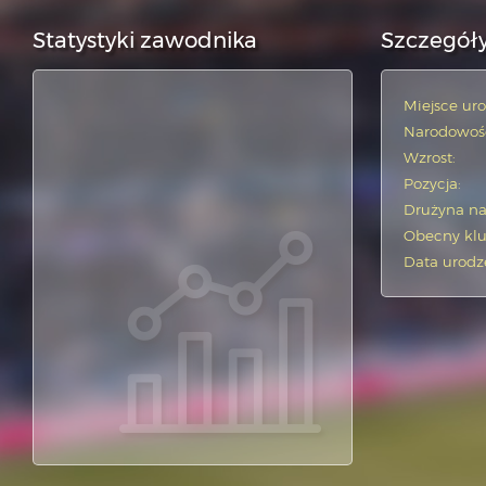
Statystyki zawodnika
Szczegół
Miejsce uro
Narodowoś
Wzrost:
Pozycja:
Drużyna n
Obecny klu
Data urodz