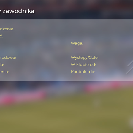
y zawodnika
dzenia:
ć:
Waga:
arodowa:
Występy/Gole:
b:
W klubie od:
enia:
Kontrakt do: