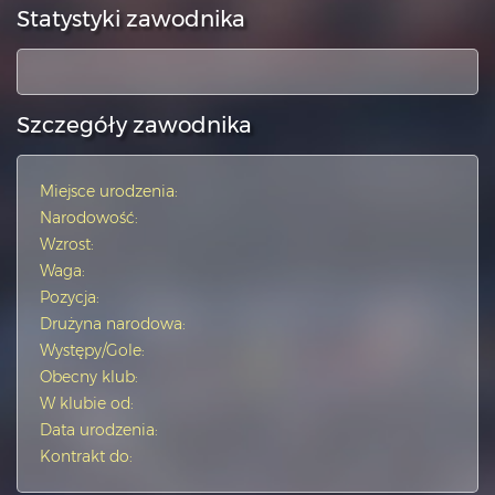
Statystyki zawodnika
Szczegóły zawodnika
Miejsce urodzenia:
Narodowość:
Wzrost:
Waga:
Pozycja:
Drużyna narodowa:
Występy/Gole:
Obecny klub:
W klubie od:
Data urodzenia:
Kontrakt do: