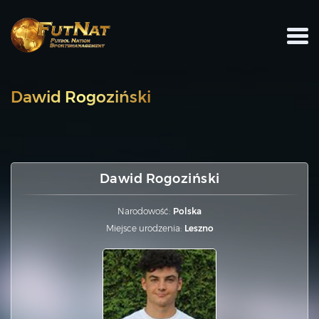
Dawid Rogoziński
Dawid Rogoziński
Narodowość:
Polska
Miejsce urodzenia:
Leszno