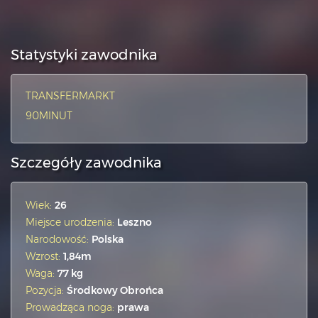
Statystyki zawodnika
TRANSFERMARKT
90MINUT
Szczegóły zawodnika
Wiek:
26
Miejsce urodzenia:
Leszno
Narodowość:
Polska
Wzrost:
1,84m
Waga:
77 kg
Pozycja:
Środkowy Obrońca
Prowadząca noga:
prawa