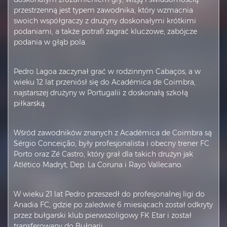
przestrzenną jest typem zawodnika, który wzmacnia
swoich współgraczy z drużyny doskonałymi krótkimi
podaniami, a także potrafi zagrać kluczowe, zabójcze
podania w głąb pola.
Pedro Lagoa zaczynał grać w rodzinnym Cabaços, a w
wieku 12 lat przeniósł się do Académica de Coimbra,
najstarszej drużyny w Portugalii z doskonałą szkołą
piłkarską.
Wśród zawodników znanych z Académica de Coimbra są
Sérgio Conceição, były profesjonalista i obecny trener FC
Porto oraz Zé Castro, który grał dla takich drużyn jak
Atlético Madryt, Dep. La Coruna i Rayo Vallecano.
W wieku 21 lat Pedro przeszedł do profesjonalnej ligi do
Anadia FC, gdzie po zaledwie 6 miesiącach został odkryty
przez bułgarski klub pierwszoligowy FK Etar i został
transferowany do Bułgarii.