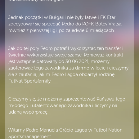
Jednak początki w Bułgarii nie były łatwe i FK Etar
zdecydował się sprzedać Pedro do POFK Botev Vratsa,
również z pierwszej ligi, po zaledwie 6 miesiącach.
Jak do tej pory Pedro potrafił wykorzystać ten transfer i
świetnie wykorzystuje swoje szanse. Ponieważ kontrakt
jest wstępnie datowany do 30.06.2021, możemy
zaoferować tego zawodnika za darmo w lecie i cieszymy
się z zaufania, jakim Pedro Lagoa obdarzył rodzinę
FutNat-Sportsfamily.
Cieszymy się, że możemy zaprezentować Państwu tego
młodego i utalentowanego zawodnika i liczymy na
udaną współpracę.
Witamy Pedro Manuela Grácio Lagoa w Futbol Nation
Sportsmanagement.